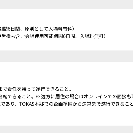
能期間6日間、原則として入場料有料）
（設営撤去含む会場使用可能期間6日間、入場料無料）
去まで責任を持って遂行できること。
ず出席できること。※ 遠方に居住の場合はオンラインでの面接も
住であり、TOKAS本郷での企画準備から運営まで遂行できるこ