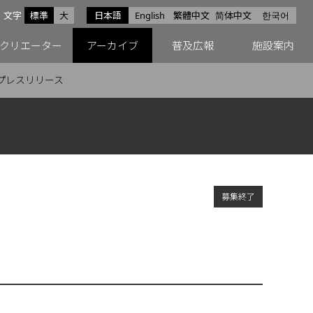
サイズ
文字
標準
大
日本語
English
繁體中文
简体中文
한국어
スfacebook
ペースX
ペースInstagram
クリエーター
アーカイブ
普及広報
施設案内
プレスリリース
募集終了