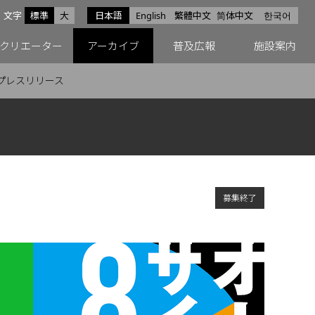
サイズ
文字
標準
大
日本語
English
繁體中文
简体中文
한국어
スfacebook
ペースX
ペースInstagram
クリエーター
アーカイブ
普及広報
施設案内
プレスリリース
募集終了