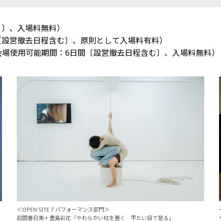
く〕、入場料無料）
間〔設営撤去日程含む〕、原則として入場料有料）
（会場使用可能期間：6日間〔設営撤去日程含む〕、入場料無料）
＜OPEN SITE 7 パフォーマンス部門＞
前田春日美＋豊島彩花「やわらかい杖を置く 平たい目で登る」