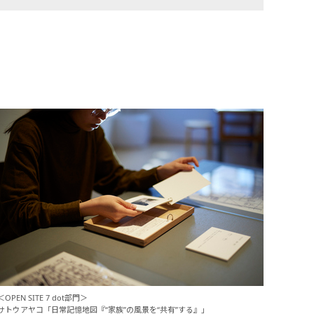
＜OPEN SITE 7 dot部門＞
サトウアヤコ「日常記憶地図『“家族”の風景を“共有”する』」