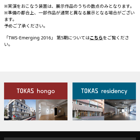
※実演をおこなう装置は、展示作品のうちの数点のみとなります。
※準備の都合上、一部作品が通常と異なる展示となる場合がござい
ます。
予めご了承ください。
「TWS-Emerging 2016」 第5期については
こちら
をご覧くださ
い。
施設案内
Our Facilities