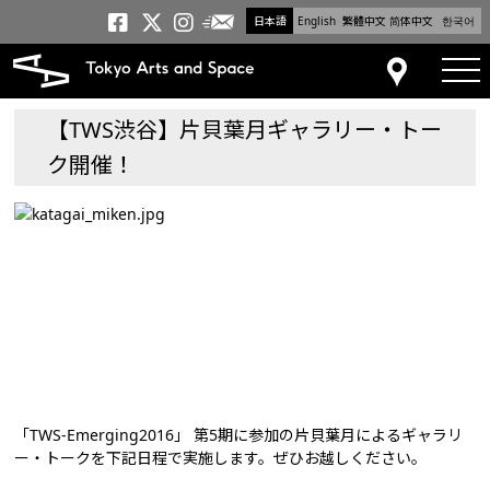
日本語
English
繁體中文
简体中文
한국어
メールニュース
トーキョーアーツアンドスペー
トーキョーアーツアンドス
トーキョーアーツアンドス
tog
アクセス
【TWS渋谷】片貝葉月ギャラリー・トー
ク開催！
「TWS-Emerging2016」 第5期に参加の片貝葉月によるギャラリ
ー・トークを下記日程で実施します。ぜひお越しください。