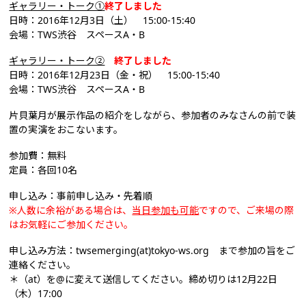
ギャラリー・トーク①
終了しました
日時：2016年12月3日（土） 15:00-15:40
会場：TWS渋谷 スペースA・B
ギャラリー・トーク②
終了しました
日時：2016年12月23日（金・祝） 15:00-15:40
会場：TWS渋谷 スペースA・B
片貝葉月が展示作品の紹介をしながら、参加者のみなさんの前で装
置の実演をおこないます。
参加費：無料
定員：各回10名
申し込み：事前申し込み・先着順
※人数に余裕がある場合は、
当日参加も可能
ですので、ご来場の際
はお気軽
にご参加ください。
申し込み方法：twsemerging(at)tokyo-ws.org まで参加の旨をご
連絡ください。
＊（at）を@に変えて送信してください。締め切りは12月22日
（木）17:00