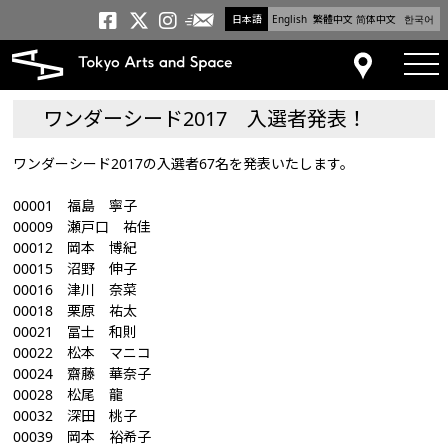
日本語
English
繁體中文
简体中文
한국어
メールニュース
トーキョーアーツアンドスペー
トーキョーアーツアンドス
トーキョーアーツアンドス
tog
アクセス
ワンダーシード2017 入選者発表！
ワンダーシード2017の入選者67名を発表いたします。
00001 福島 寧子
00009 瀬戸口 祐佳
00012 岡本 博紀
00015 沼野 伸子
00016 津川 奈菜
00018 栗原 祐太
00021 冨士 和則
00022 松本 マニコ
00024 齋藤 華奈子
00028 松尾 龍
00032 深田 桃子
00039 岡本 裕希子