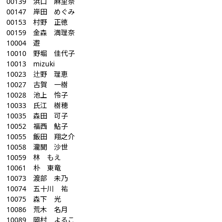
00139 浜口 麻里奈
00147 岸田 めぐみ
00153 村野 正徳
00159 金森 満理奈
10004 遊
10010 野堀 佳代子
10013 mizuki
10023 辻野 理恵
10027 古賀 一樹
10028 池上 怜子
10033 氏江 樹穂
10035 森田 可子
10052 福西 鮎子
10055 飯田 翔之介
10058 瀧聞 沙世
10059 林 もえ
10061 朴 東竜
10073 渡部 未乃
10074 五十川 祐
10075 森下 光
10086 荒木 名月
10089 岡村 よるこ