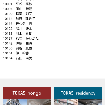
10091 平松 実紗
10094 田中 義隆
10109 松園 彩芽
10114 加藤 理佐子
10116 笹久保 忠
10122 隅井 研太
10133 川上 喜朗
10137 れな かわかた
10142 伊藤 由貴
10150 奥谷 風香
10161 仲 衿香
10164 石田 浩美
施設案内
Our Facilities