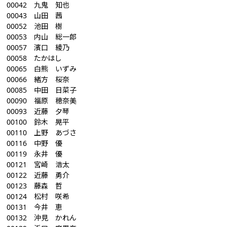
00042 九鬼 知也
00043 山田 茜
00052 池田 樹
00053 内山 総一郎
00057 濱口 綾乃
00058 たかはし
00065 白熊 いずみ
00066 緒方 桜奈
00085 中田 日菜子
00090 福原 穂奈美
00093 近藤 夕琴
00100 鈴木 晃平
00110 上野 あづさ
00116 中野 優
00119 永井 優
00121 宮崎 浩太
00122 近藤 勇介
00123 藤森 哲
00124 松村 咲希
00131 今井 恵
00132 沖見 かれん