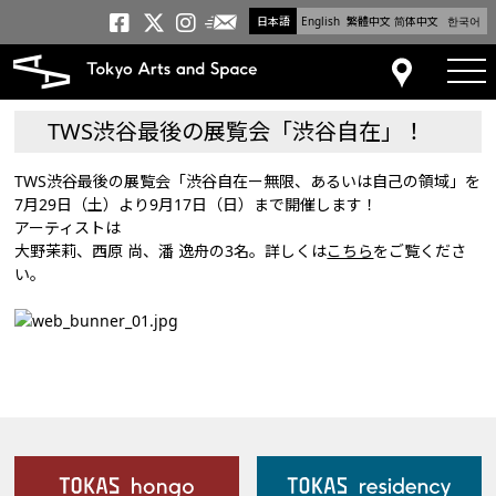
日本語
English
繁體中文
简体中文
한국어
メールニュース
トーキョーアーツアンドスペー
トーキョーアーツアンドス
トーキョーアーツアンドス
tog
アクセス
TWS渋谷最後の展覧会「渋谷自在」！
TWS渋谷最後の展覧会「渋谷自在ー無限、あるいは自己の領域」を
7月29日（土）より9月17日（日）まで開催します！
アーティストは
大野茉莉、西原 尚、潘 逸舟の3名。詳しくは
こちら
をご覧くださ
い。
施設案内