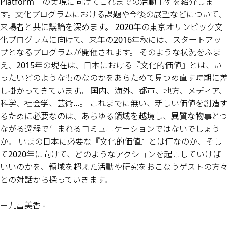
Platform」の実現に向けてこれまでの活動事例を紹介しま
す。文化プログラムにおける課題や今後の展望などについて、
来場者と共に議論を深めます。 2020年の東京オリンピック文
化プログラムに向けて、来年の2016年秋には、スタートアッ
プとなるプログラムが開催されます。 そのような状況をふま
え、2015年の現在は、日本における『文化的価値』とは、い
ったいどのようなものなのかをあらためて見つめ直す時期に差
し掛かってきています。 国内、海外、都市、地方、メディア、
科学、社会学、芸術...。 これまでに無い、新しい価値を創造す
るために必要なのは、あらゆる領域を越境し、異質な物事とつ
ながる過程で生まれるコミュニケーションではないでしょう
か。 いまの日本に必要な『文化的価値』とは何なのか、そし
て2020年に向けて、どのようなアクションを起こしていけば
いいのかを、領域を超えた活動や研究をおこなうゲストの方々
との対話から探っていきます。
－九冨美香 -