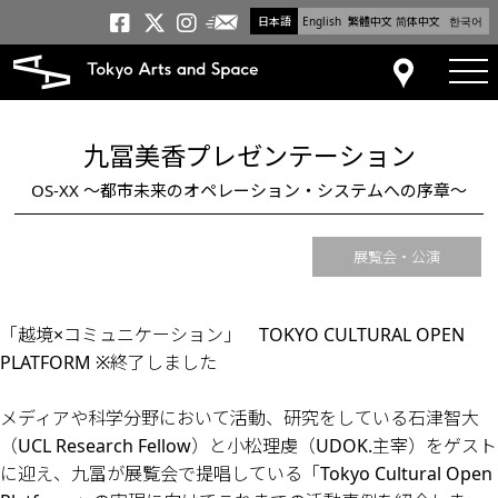
日本語
English
繁體中文
简体中文
한국어
メールニュース
トーキョーアーツアンドスペー
トーキョーアーツアンドス
トーキョーアーツアンドス
tog
アクセス
九冨美香プレゼンテーション
OS-XX ～都市未来のオペレーション・システムへの序章～
展覧会・公演
「越境×コミュニケーション」 TOKYO CULTURAL OPEN
PLATFORM ※終了しました
メディアや科学分野において活動、研究をしている石津智大
（UCL Research Fellow）と小松理虔（UDOK.主宰）をゲスト
に迎え、九冨が展覧会で提唱している「Tokyo Cultural Open