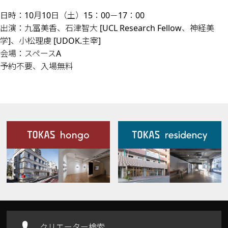
日時：10月10日（土）15：00－17：00
出演：九冨美香、石津智大 [UCL Research Fellow、神経美
学]、小松理虔 [UDOK.主宰]
会場：スペースA
予約不要、入場無料
施設案内
Our Facilities
クリエーター検索