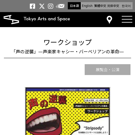
日本語
English
繁體中文
简体中文
한국어
メールニュース
トーキョーアーツアンドスペー
トーキョーアーツアンドス
トーキョーアーツアンドス
tog
アクセス
ワークショップ
「声の逆襲」―声楽家キャシー・バーベリアンの革命―
展覧会・公演