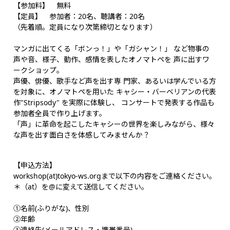
【参加料】 無料
【定員】 参加者：20名、聴講者：20名
（先着順。定員になり次第締切となります）
マンガに出てくる「ボンっ！」や「ガシャン！」 など物事の
声や音、様子、動作、感情を表したオノマトペを 声に出すワ
ークショップ。
声優、俳優、歌手など声を出す専 門家、あるいは学んでいる方
を対象に、オノマトペを用いた キャシー・バーベリアンの代表
作"Stripsody" を実際に体験し、 コンサートで発表する作品も
参加者全員で作り上げます。
「声」に革命を起こしたキャシーの世界を楽しみながら、様々
な声を出す面白さを体感してみませんか？
【申込方法】
workshop(at)tokyo-ws.orgまで以下の内容をご連絡ください。
＊（at）を@に変えて送信してください。
①名前(ふりがな)、性別
②年齢
③連絡先(メールアドレス・携帯番号)