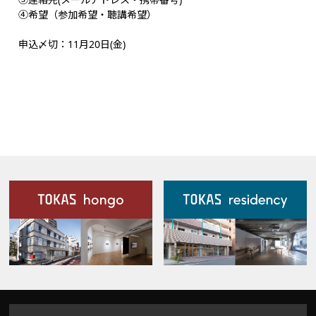
④希望（参加希望・聴講希望）
申込〆切：11月20日(金)
施設案内
Our Facilities