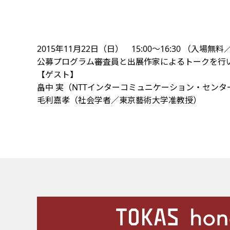
2015年11月22日（日） 15:00～16:30 （入場無
公募プログラム審査員と出展作家によるトークを行
【ゲスト】
畠中 実（NTTインターコミュニケーション・センタ
毛利嘉孝（社会学者／東京藝術大学准教授）
施設案内
Our Facilities