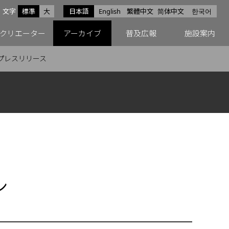
サイズ
文字
標準
大
日本語
English
繁體中文
简体中文
한국어
スfacebook
ペースX
ペースInstagram
クリエーター
アーカイブ
普及広報
施設案内
プレスリリース
ン