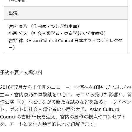
出演
宮内 康乃 （作曲家・つむぎね主宰）
小西 公大 （社会人類学者・東京学芸大学准教授）
吉野 律 （Asian Cultural Council 日本オフィスディレクタ
ー）
予約不要／入場無料
2016年7月から半年間のニューヨーク滞在を経験したつむぎね
主宰・宮内康乃の体験談を中心に、そこから受けた影響と、新
作公演「○」へとつながる新たな試みなどを語るトークイベン
ト。ゲストに社会人類学者の小西公大氏、Asian Cultural
Councilの吉野 律氏を迎え、宮内の創作の視点やコンセプト
を、アートと文化人類学的見地で紐解きます。