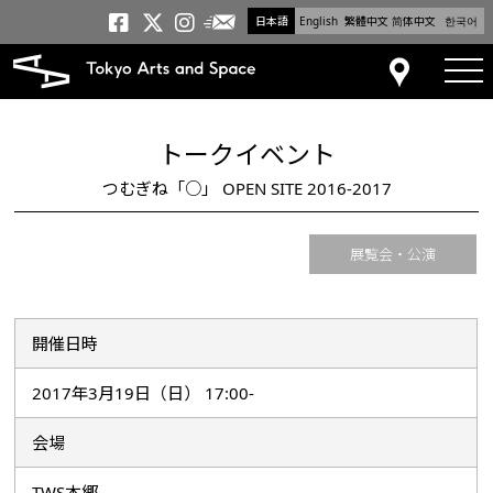
日本語
English
繁體中文
简体中文
한국어
メールニュース
トーキョーアーツアンドスペー
トーキョーアーツアンドス
トーキョーアーツアンドス
tog
アクセス
トークイベント
つむぎね「○」 OPEN SITE 2016-2017
展覧会・公演
開催日時
2017年3月19日（日） 17:00-
会場
TWS本郷