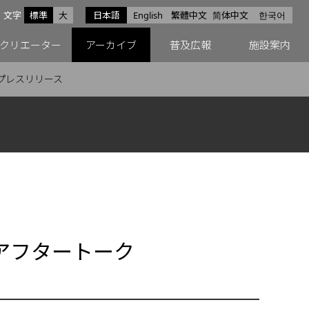
サイズ
文字
標準
大
日本語
English
繁體中文
简体中文
한국어
スfacebook
ペースX
ペースInstagram
クリエーター
アーカイブ
普及広報
施設案内
プレスリリース
アフタートーク