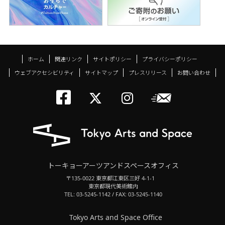
ホーム
関連リンク
サイトポリシー
プライバシーポリシー
ウェブアクセシビリティ
サイトマップ
プレスリリース
お問い合わせ
トーキョーアーツアン
メールニ
トーキョーアーツ
トーキョーア
トーキョーアーツアンドスペースオフィス
〒135-0022 東京都江東区三好 4-1-1
東京都現代美術館内
TEL: 03-5245-1142 / FAX: 03-5245-1140
Tokyo Arts and Space Office