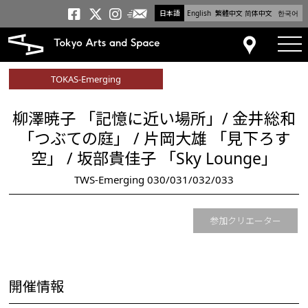
日本語
English
繁體中文
简体中文
한국어
メールニュース
トーキョーアーツアンドスペー
トーキョーアーツアンドス
トーキョーアーツアンドス
tog
アクセス
TOKAS-Emerging
柳澤暁子 「記憶に近い場所」/ 金井総和
「つぶての庭」 / 片岡大雄 「見下ろす
空」 / 坂部貴佳子 「Sky Lounge」
TWS-Emerging 030/031/032/033
参加クリエーター
開催情報