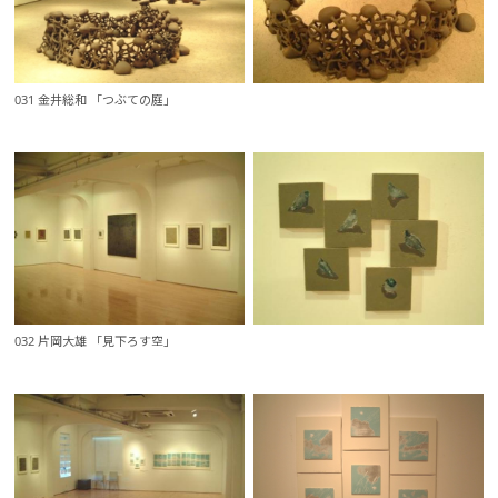
031 金井総和 「つぶての庭」
032 片岡大雄 「見下ろす空」