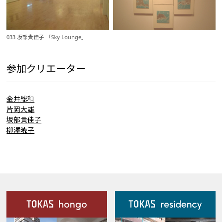
033 坂部貴佳子 「Sky Lounge」
参加クリエーター
金井総和
片岡大雄
坂部貴佳子
柳澤暁子
施設案内
Our Facilities