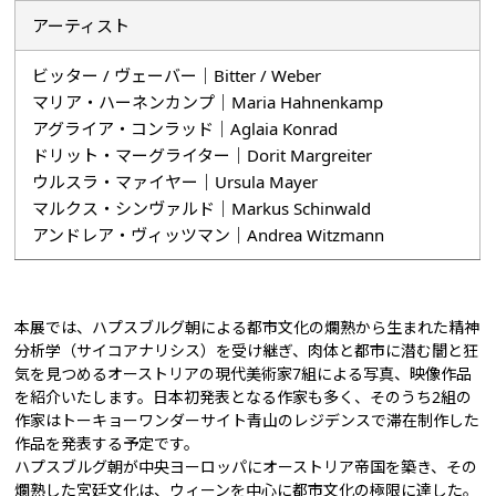
アーティスト
ビッター / ヴェーバー｜Bitter / Weber
マリア・ハーネンカンプ｜Maria Hahnenkamp
アグライア・コンラッド｜Aglaia Konrad
ドリット・マーグライター｜Dorit Margreiter
ウルスラ・マァイヤー｜Ursula Mayer
マルクス・シンヴァルド｜Markus Schinwald
アンドレア・ヴィッツマン｜Andrea Witzmann
本展では、ハプスブルグ朝による都市文化の爛熟から生まれた精神
分析学（サイコアナリシス）を受け継ぎ、肉体と都市に潜む闇と狂
気を見つめるオーストリアの現代美術家7組による写真、映像作品
を紹介いたします。日本初発表となる作家も多く、そのうち2組の
作家はトーキョーワンダーサイト青山のレジデンスで滞在制作した
作品を発表する予定です。
ハプスブルグ朝が中央ヨーロッパにオーストリア帝国を築き、その
爛熟した宮廷文化は、ウィーンを中心に都市文化の極限に達した。