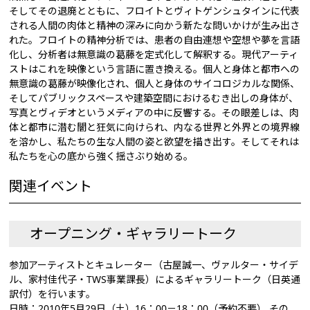
そしてその退廃とともに、フロイトとヴィトゲンシュタインに代表
される人間の肉体と精神の深みに向かう新たな問いかけが生み出さ
れた。フロイトの精神分析では、患者の自由連想や空想や夢を言語
化し、分析者は無意識の葛藤を定式化して解釈する。現代アーティ
ストはこれを映像という言語に置き換える。個人と身体と都市への
無意識の葛藤が映像化され、個人と身体のサイコロジカルな関係、
そしてパブリックスペースや建築空間におけるむき出しの身体が、
写真とヴィデオというメディアの中に反響する。その眼差しは、肉
体と都市に潜む闇と狂気に向けられ、内なる世界と外界との境界線
を溶かし、私たちの生な人間の姿と欲望を描き出す。そしてそれは
私たちを心の底から強く揺さぶり始める。
関連イベント
オープニング・ギャラリートーク
参加アーティストとキュレーター（古屋誠一、ヴァルター・サイデ
ル、家村佳代子・TWS事業課長）によるギャラリートーク（日英通
訳付）を行います。
日時：2010年5月29日（土）16：00－18：00（予約不要） その