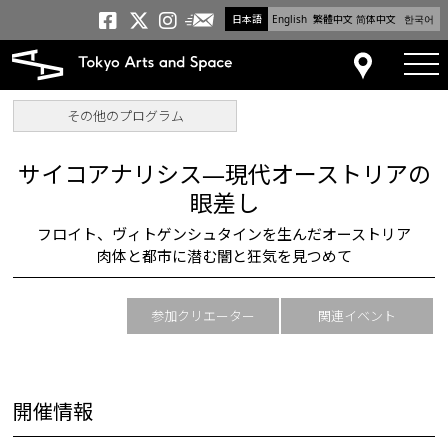
日本語
English
繁體中文
简体中文
한국어
メールニュース
トーキョーアーツアンドスペー
トーキョーアーツアンドス
トーキョーアーツアンドス
tog
アクセス
その他のプログラム
サイコアナリシス―現代オーストリアの
眼差し
フロイト、ヴィトゲンシュタインを生んだオーストリア
肉体と都市に潜む闇と狂気を見つめて
参加クリエーター
関連イベント
開催情報