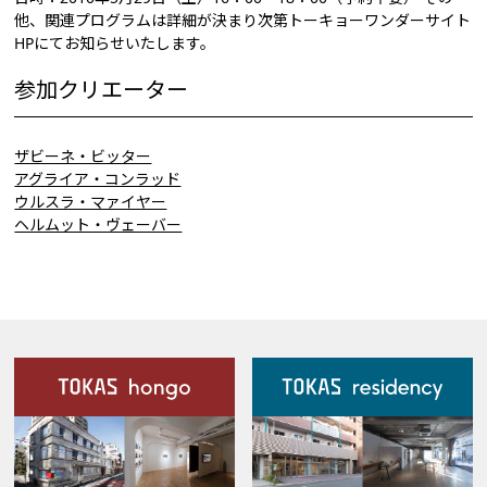
他、関連プログラムは詳細が決まり次第トーキョーワンダーサイト
HPにてお知らせいたします。
参加クリエーター
ザビーネ・ビッター
アグライア・コンラッド
ウルスラ・マァイヤー
ヘルムット・ヴェーバー
施設案内
Our Facilities