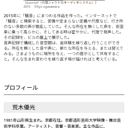
《sunroof〈代理シャウトのオーディオシステム〉》
2015 ©Syo ogasawara
2015年に「騒音」にまつわる作品を作った。インターネットで
「騒音」と検索すると、苦情や定まらない定義や尺度など、行き所
のない多数の声が散乱していた。そんな所在を無くした声を、街宣
車に乗って高らかに、そしてある時は密やかに、代理で発声した。
その記録を、ビルの屋上で展示した。
音声記録で構成した音空間は、追体験を繰り返し行うことができ
る。所在を無くした音や声に、新たな所在を与える、または替えて
みる。さまようものに場所を与え、一つの提示として共有するこ
と。そんな生まれ変わりを繰り返す場が描ければと考えている。
プロフィール
荒木優光
1981年山形県生まれ。京都在住。京都造形芸術大学映像・舞台芸
術学科卒業。アーティスト、音響・音楽家。主な作品に、