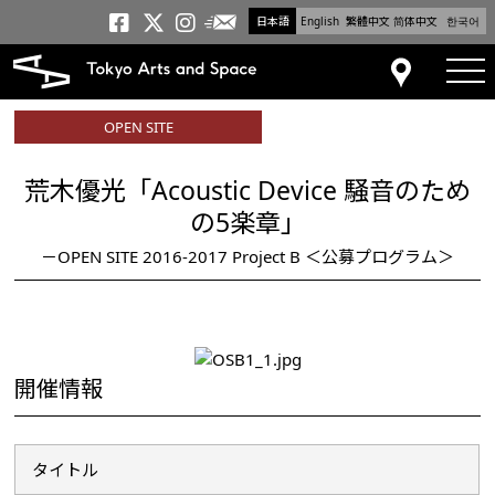
日本語
English
繁體中文
简体中文
한국어
メールニュース
トーキョーアーツアンドスペー
トーキョーアーツアンドス
トーキョーアーツアンドス
tog
アクセス
OPEN SITE
荒木優光「Acoustic Device 騒音のため
の5楽章」
－OPEN SITE 2016-2017 Project B ＜公募プログラム＞
開催情報
タイトル