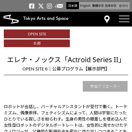
日本語
English
繁體中文
简体中文
한국어
メールニュース
トーキョーアーツアンドスペー
トーキョーアーツアンドス
トーキョーアーツアンドス
tog
アクセス
OPEN SITE
本郷
エレナ・ノックス「Actroid Series II」
OPEN SITE 6｜公募プログラム【展示部門】
参加クリエーター
ロボットが会話し、バーチャルアシスタントが受付で働く。トーテ
ミズム、偶像崇拝、フェティシズムによって、人間は宇宙にたった
ひとりでいる寂しさを紛らわす。生身の男性の眼差しを埋め込んだ
女性型ロボットのデジタルポートレートは、女性的に見せかけたテ
クノロジーが、父権的な監視社会を密かに作り出しつつあることを