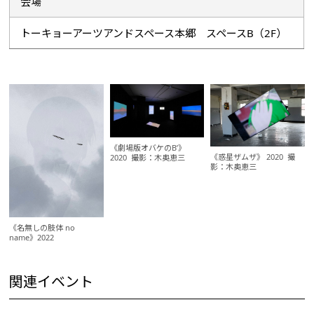
会場
トーキョーアーツアンドスペース本郷 スペースB（2F）
《劇場版オバケのB’》
《惑星ザムザ》 2020 撮
2020 撮影：木奥恵三
影：木奥恵三
《名無しの肢体 no
name》2022
関連イベント