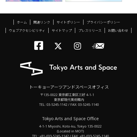
ホーム
関連リンク
サイトポリシー
プライバシーポリシー
ウェブアクセシビリティ
サイトマップ
プレスリリース
お問い合わせ
トーキョーアーツアン
メールニ
トーキョーアーツ
トーキョーア
トーキョーアーツアンドスペースオフィス
〒135-0022 東京都江東区三好 4-1-1
東京都現代美術館内
TEL: 03-5245-1142 / FAX: 03-5245-1140
Tokyo Arts and Space Office
4-1-1 Miyoshi, Koto-ku, Tokyo 135-0022
(Located in MOT)
TEL: +81-(0)3-5245-1142 / FAX: +81-(0)3-5245-1140