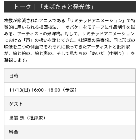
トーク｜「まばたきと発光体」
枚数が節減されたアニメである「リミテッドアニメーション」で特
徴的に用いられる描画技法、「オバケ」をモチーフに作品制作を試
みる、アーティストの米澤柊。対して、リミテッドアニメーション
における「声」の扱いを論じてきた、批評家の黒嵜想。同じ形式の
映像を二つの側面でそれぞれに扱ってきたアーティストと批評家
が、絵と絵の、絵と声の、そして私たちの「あいだ（中割り）」を
凝視します。
日時
11/13(日) 16:00 - 18:00（予定）
ゲスト
黒嵜 想（批評家）
料金