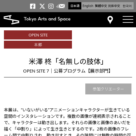
日本語
English
繁體中文
简体中文
한국어
メールニュース
トーキョーアーツアンドスペー
トーキョーアーツアンドス
トーキョーアーツアンドス
tog
アクセス
OPEN SITE
本郷
米澤 柊「名無しの肢体」
OPEN SITE 7｜公募プログラム【展示部門】
参加クリエーター
本展は、“いないがいる”アニメーションキャラクターが生きている
空間のインスタレーションです。複数の画像が連続表示されること
で、キャラクターは動き出します。それらの画像と画像のあいだを
描く「中割り」によって生き生きとするのです。2枚の画像のフレ
ーム間で中割りされ、動き出すとき、その隙間には無数の時間の可