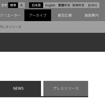
サイズ
文字
標準
大
日本語
English
繁體中文
简体中文
한국어
スfacebook
ペースX
ペースInstagram
クリエーター
アーカイブ
普及広報
施設案内
プレスリリース
NEWS
プレスリリース