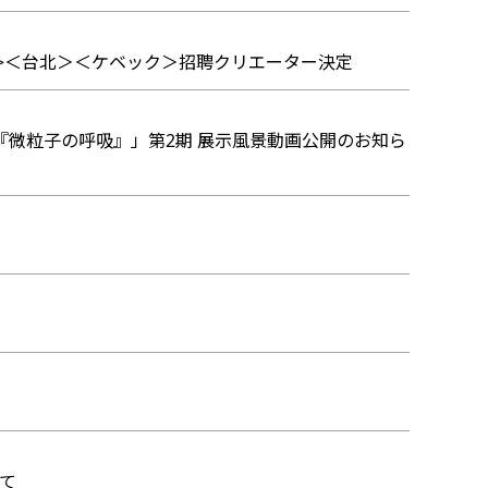
ゼル>＜台北＞＜ケベック＞招聘クリエーター決定
展『微粒子の呼吸』」第2期 展示風景動画公開のお知ら
いて