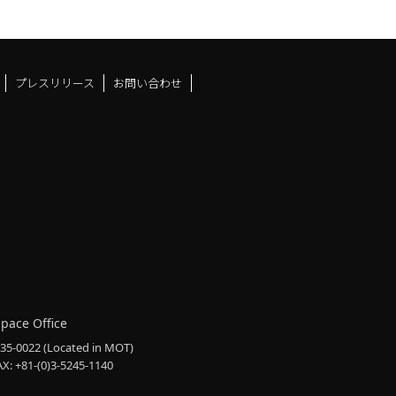
プレスリリース
お問い合わせ
ドスペースfacebook
ュース
アンドスペースX
ーツアンドスペースInstag
Space Office
135-0022
(Located in MOT)
AX: +81-(0)3-5245-1140