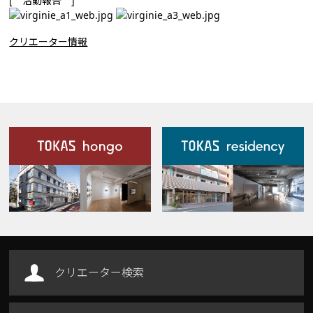
[ 活動報告 ]
クリエーター情報
施設案内
Our Facilities
クリエーター検索