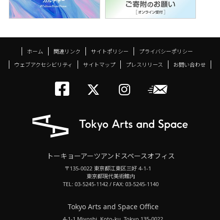
ホーム
関連リンク
サイトポリシー
プライバシーポリシー
ウェブアクセシビリティ
サイトマップ
プレスリリース
お問い合わせ
トーキョーアーツアン
メールニ
トーキョーアーツ
トーキョーア
トーキョーアーツアンドスペースオフィス
〒135-0022 東京都江東区三好 4-1-1
東京都現代美術館内
TEL: 03-5245-1142 / FAX: 03-5245-1140
Tokyo Arts and Space Office
4-1-1 Miyoshi, Koto-ku, Tokyo 135-0022