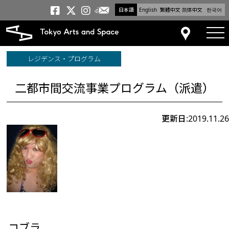
日本語
English
繁體中文
简体中文
한국어
メールニュース
トーキョーアーツアンドスペー
トーキョーアーツアンドス
トーキョーアーツアンドス
tog
アクセス
レジデンス・プログラム
二都市間交流事業プログラム（派遣）
更新日:2019.11.26
コブラ