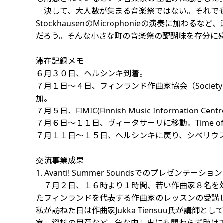
決して、大人数が集まる音楽祭ではない。それでも、ゲス
StockhausenのMicrophonieの演奏
だろう。そんな小さな町の音楽祭の醍醐味を存分に
滞在記録メモ
６月３０日、ヘルシンキ到着。
７月１日〜４日、フィンランド作曲家協会（Society of 
加。
７月５日、FIMIC(Finnish Music Information
７月６日〜１１日、ヴィータサーリに移動。Time of
７月１１日〜１５日、ヘルシンキに戻り、シベリウ
交流事業成果
1. Avanti! Summer Soundsでのプレゼンテーション
７月２日、１６時より１時間、若い作曲家８名を対象に自
たフィンランドを代表する作曲家のレッスンの受講し、Av
私が訪ねた日は作曲家Jukka Tiensuu氏が講
室。資料の用意など、急な申し出にも関わらず助けて下さった