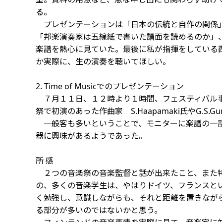
る。
プレゼンテーションは「日本の伝統と自作の関係」
「邦楽演奏家は五線紙で書いた譜面を読めるのか」
楽譜を熱心に見ていた。最後に私が指揮をしている西洋
か実際に、生の演奏を聴いてほしい。
2. Time of Musicでのプレゼンテーション
７月１１日、１２時より１時間、フェスティバル事
祭で初演のあった作曲家 S.Haapamaki氏やG.S.
一般客も多いということで、モニターに楽譜の一部
器に興味があるようであった。
所 感
２つの音楽祭の音楽監督と話が出来たこと、また特
の、多くの音楽学生は、やはりドイツ、フランスと
く勉強し、意識しながらも、それと距離を置きなが
る部分が多いのではないかと思う。