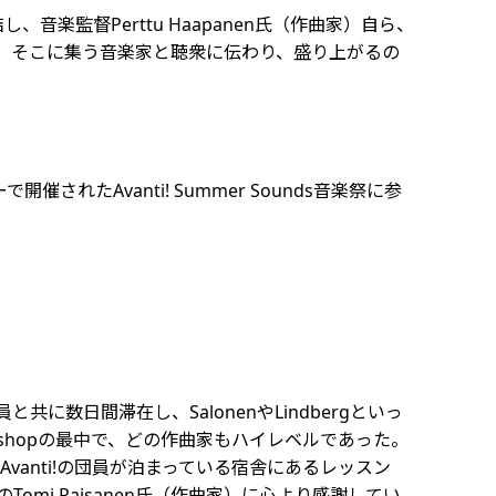
楽監督Perttu Haapanen氏（作曲家）自ら、
情熱が、そこに集う音楽家と聴衆に伝わり、盛り上がるの
催されたAvanti! Summer Sounds音楽祭に参
数日間滞在し、SalonenやLindbergといっ
rkshopの最中で、どの作曲家もハイレベルであった。
Avanti!の団員が泊まっている宿舎にあるレッスン
Tomi Raisanen氏（作曲家）に心より感謝してい