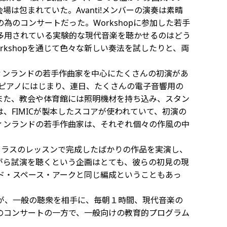
包まれていた。Avanti!メンバーの演奏は素晴
のコンサートだった。Workshopに参加した若手
多用されている実験的な現代音楽を聴かせるのはどう
kshopを通じて色々な新しい奏法を試したりと、両
他、フィンランドの若手作曲家を中心にたくさんの初演があ
Iピアノにはじまり、連日、たくさんの電子音響用の
また、教会や体育館には照明機材を持ち込み、スタン
FIMICが製本したスコアが使われていて、初演の
ィンランドの若手作曲家は、それぞれ個々の作風の中
タークラスのレッスンで完成したばかりの作品を実演し、
ながら試演を聴くという企画はとても、彼らの初見の現
ド・スペース・アークと同じ編成ということもあっ
同氏が、一般の聴衆を相手に、毎朝１時間、現代音楽の
のコンサートの一方で、一般向けの教育的プログラム