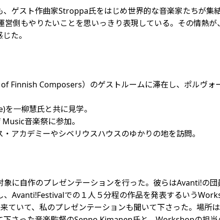
ト作曲家Stroppa氏をはじめ世界的な音楽家たちが集結し、音
に加わるなど、運営側もやりたいことを思いっきり表現している。その
感じた。
Finnish Composers）のゲストルームに滞在し、ポルヴォーで開
 Centre)を一柳慧氏と共に見学。
 Music音楽祭に参加。
ス・アカデミーやシベリウスハウスのゆかりの地を訪問。
作のプレゼンテーションを行った。彼らはAvanti!の団員と共に
anti!Festivalでの１人５分程の作品を発表するいうWo
師として来ていて、私のプレゼンテーションも聞いて下さった。場所は
音楽監督のSeppo Kimanen氏と、Workshopの担当の