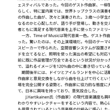
ェスティバルであった。今回のゲスト作曲家、一柳慧
らしく、特に室内楽では、世界トップクラスの演奏者
の作曲した曲が、次々と演奏された。３歳～小学生
なるのかと心配したが、語り手が登場し、動きを交え
者ともに満足する現代音楽を上手に使ったファミリ
一方、Time of Musicは現代音楽一色。ゲスト
った。驚いたのは、その上演環境だ。今回のテーマの
スピーカーで作られた、空間音響システムが設置さ
ドを立てるなど、照明を使った演出の希望にも対応で
前に既に作品管理が万全であるという状況が分かっ
で、溢れるイメージを120％曲の中に書き切ってい
期間後半には、ドイツとアイルランドを中心に活動する
作曲家と意見交換をしながら曲を仕上げて行くという
場を完全公開する姿勢と、作曲家に協力的な態度に
て、日本に興味を持っており、意気投合した。
J.Hartikainen氏（作曲家）の現代音楽講
わかりやすいレクチャーをするという内容で、熱心
も用意されているという音楽祭の仕組みに感心した