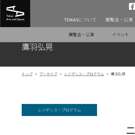
TOKASについて
展覧会・公演
展覧会・公演
イベント
鷹羽弘晃
トップ
>
アーカイブ
>
レジデンス・プログラム
>
鷹羽弘晃
レジデンス・プログラム
二