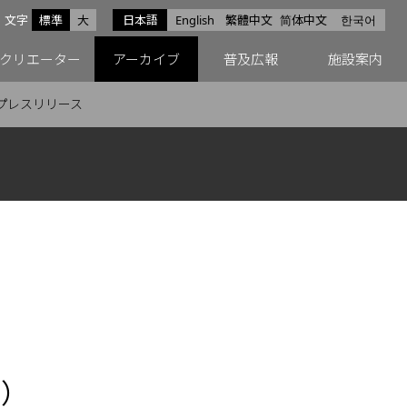
サイズ
文字
標準
大
日本語
English
繁體中文
简体中文
한국어
スfacebook
ペースX
ペースInstagram
クリエーター
アーカイブ
普及広報
施設案内
プレスリリース
遣）