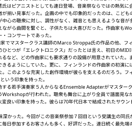
氏はピアニストとしても連日登場、音楽祭ならではの熱気に会場は
が揃い見事だった。企画の中でも印象的だったのは、こどもの為
が中心の聴衆に対し、調性がなく、雑音とも思えるような音が
ながら曲間を繋ぐと、子供たちは大喜びだった。作曲家もWor
ー・コンサートであった。
作曲家でマスタークラス講師のMarco Stroppa氏の作品の
ひとつが「エレクトロニクス」だったとは言え、初日のMID
れるなど、どの作曲家にも要求通りの設備が用意されていた。
きるようにしていた。更に、フィンランドの作曲家の初演には、
た。このような充実した創作環境が彼らを支えるのだろう。フ
るという印象を持った。
若手演奏家５人からなるEnsemble Adapterがマス
Workshopが行われた。聴衆も舞台に上がり全員で譜面見
大変良い印象を持った。彼らは70年代日本で結成されたサウン
座も興味深かった。今回がこの音楽祭参加７回目という受講生の
に毎日参加するお客さんも多く、好評だった。連日続く最先端
。