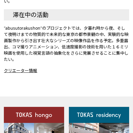
い。
滞在中の活動
"abusutorakushon"のプロジェクトでは、夕暮れ時から夜、そし
て夜明けまでの物質的で未来的な東京の都市景観の中、実験的な映
画製作から引き出す壮大なシリーズの映像作品を作る予定。多重露
出、コマ撮りアニメーション、低速度撮影の技術を用いた１６ミリ
映画を使用した視覚言語の抽象化をさらに発展させることに集中し
たい。
クリエーター情報
施設案内
Our Facilities