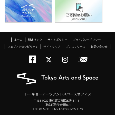
ホーム
関連リンク
サイトポリシー
プライバシーポリシー
ウェブアクセシビリティ
サイトマップ
プレスリリース
お問い合わせ
トーキョーアーツアン
メールニ
トーキョーアーツ
トーキョーア
トーキョーアーツアンドスペースオフィス
〒135-0022 東京都江東区三好 4-1-1
東京都現代美術館内
TEL: 03-5245-1142 / FAX: 03-5245-1140