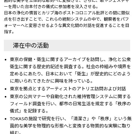
菌的な美学を立体的な彫刻へと変換させ、さらに、歌やジェスチャ
ーを用いた台本付きの儀式に参加者を没入させる。
日本の浄化の慣習とカリブ海のポストコロニアル批評との間に類似
点を引き出すことで、これらの統制システムの中で、観察者をパフ
ォーマーへと変容させるような異文化間の対話を促進することを目
指す。
滞在中の活動
東京の保健・衛生に関するアーカイブを訪問し、浄化と公衆
衛生に関する歴史的記述を調査する。社会の枠組みや境界を
定めるにあたり、日本において「衛生」が歴史的にどのよう
に用いられてきたかに興味を持っている。
東京を拠点とするアーティストのアトリエ訪問および対話
東京の公共マナーや自動化された維持管理システムに関する
フィールド調査を行い、都市の日常生活を規定する「秩序の
儀式」を記録する。
TOKASの施設で研究を行い、「清潔さ」や「秩序」という無
菌的な美学を物理的な形態へと変換する物質的な実験に取り
組む。