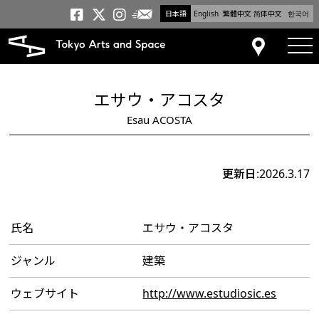
日本語
English
繁體中文
简体中文
한국어
メールニュース
トーキョーアーツアンドスペー
トーキョーアーツアンドス
トーキョーアーツアンドス
tog
アクセス
エサウ・アコスタ
Esau ACOSTA
更新日:2026.3.17
氏名
エサウ・アコスタ
ジャンル
建築
ウェブサイト
http://www.estudiosic.es