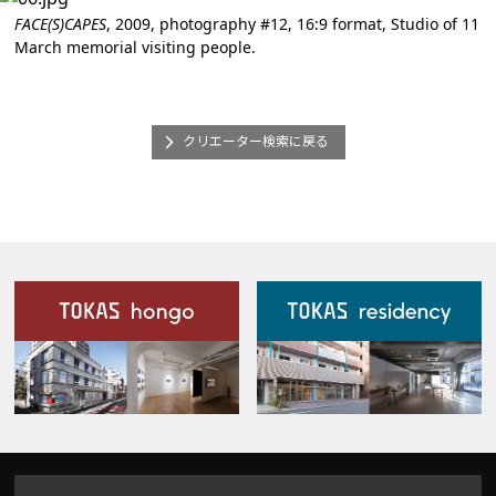
FACE(S)CAPES
, 2009, photography #12, 16:9 format, Studio of 11
March memorial visiting people.
クリエーター検索に戻る
施設案内
Our Facilities