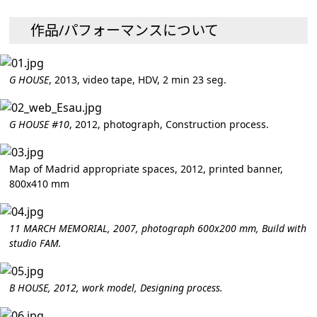
作品/パフォーマンスについて
G HOUSE
, 2013, video tape, HDV, 2 min 23 seg.
G HOUSE #10
, 2012, photograph, Construction process.
Map of Madrid appropriate spaces, 2012, printed banner,
800x410 mm
11 MARCH MEMORIAL
, 2007, photograph 600x200 mm, Build with
studio FAM.
B HOUSE
, 2012, work model, Designing process.