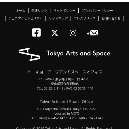
ホーム
関連リンク
サイトポリシー
プライバシーポリシー
ウェブアクセシビリティ
サイトマップ
プレスリリース
お問い合わせ
トーキョーアーツアン
メールニ
トーキョーアーツ
トーキョーア
トーキョーアーツアンドスペースオフィス
〒135-0022 東京都江東区三好 4-1-1
東京都現代美術館内
TEL: 03-5245-1142 / FAX: 03-5245-1140
Tokyo Arts and Space Office
4-1-1 Miyoshi, Koto-ku, Tokyo 135-0022
(Located in MOT)
TEL: +81-(0)3-5245-1142 / FAX: +81-(0)3-5245-1140
Copyright © 2019 Tokyo Arts and Space. All Rights Reserved.