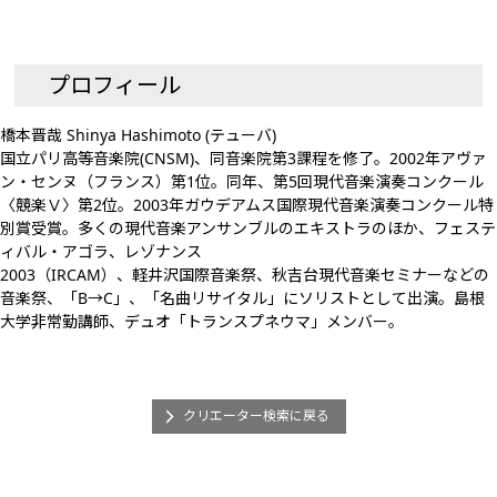
プロフィール
橋本晋哉 Shinya Hashimoto (テューバ)
国立パリ高等音楽院(CNSM)、同音楽院第3課程を修了。2002年アヴァ
ン・センヌ（フランス）第1位。同年、第5回現代音楽演奏コンクール
〈競楽Ⅴ〉第2位。2003年ガウデアムス国際現代音楽演奏コンクール特
別賞受賞。多くの現代音楽アンサンブルのエキストラのほか、フェステ
ィバル・アゴラ、レゾナンス
2003（IRCAM）、軽井沢国際音楽祭、秋吉台現代音楽セミナーなどの
音楽祭、「B→C」、「名曲リサイタル」にソリストとして出演。島根
大学非常勤講師、デュオ「トランスプネウマ」メンバー。
クリエーター検索に戻る