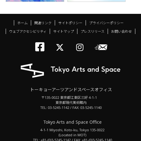
ホーム
関連リンク
サイトポリシー
プライバシーポリシー
ウェブアクセシビリティ
サイトマップ
プレスリリース
お問い合わせ
トーキョーアーツアン
メールニ
トーキョーアーツ
トーキョーア
トーキョーアーツアンドスペースオフィス
〒135-0022 東京都江東区三好 4-1-1
東京都現代美術館内
TEL: 03-5245-1142 / FAX: 03-5245-1140
Tokyo Arts and Space Office
4-1-1 Miyoshi, Koto-ku, Tokyo 135-0022
(Located in MOT)
TEL: +81-(0)3-5245-1142 / FAX: +81-(0)3-5245-1140