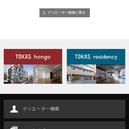
クリエーター検索に戻る
施設案内
Our Facilities
クリエーター検索