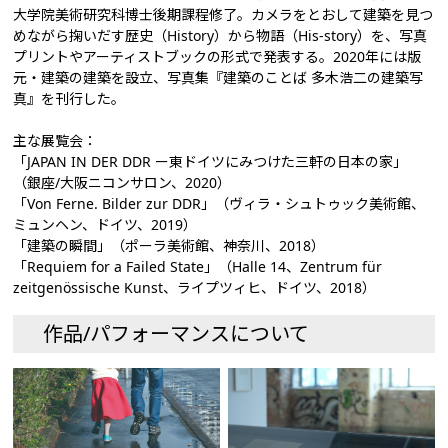
大学院美術研究科博士後期課程修了。カメラをとおして建築を見つ
めながら掬いだす歴史（History）から物語（His-story）を、写真
プリントやアーティストブックの形式で発表する。2020年には版
元・建築の建築を設立、写真集『建築のことば 多木浩二の建築写
真』を刊行した。
主な展覧会：
「JAPAN IN DER DDR ー東ドイツにみつけた三軒の日本の家」
（銀座/大阪ニコンサロン、2020）
「Von Ferne. Bilder zur DDR」（ヴィラ・シュトゥック美術館、
ミュンヘン、ドイツ、2019）
「建築の瞬間」（ポーラ美術館、神奈川、2018）
「Requiem for a Failed State」（Halle 14、Zentrum für
zeitgenössische Kunst、ライプツィヒ、ドイツ、2018）
作品/パフォーマンスについて