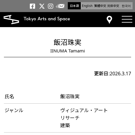
日本語
English
繁體中文
简体中文
한국어
メールニュース
トーキョーアーツアンドスペー
トーキョーアーツアンドス
トーキョーアーツアンドス
tog
アクセス
飯沼珠実
IINUMA Tamami
更新日:2026.3.17
氏名
飯沼珠実
ジャンル
ヴィジュアル・アート
リサーチ
建築