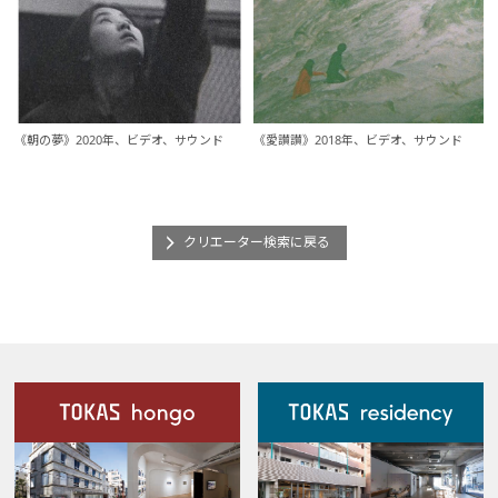
《朝の夢》2020年、ビデオ、サウンド
《愛讃讃》2018年、ビデオ、サウンド
クリエーター検索に戻る
施設案内
Our Facilities