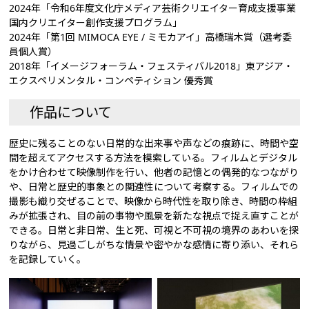
2024年「令和6年度文化庁メディア芸術クリエイター育成支援事業
国内クリエイター創作支援プログラム」
2024年「第1回 MIMOCA EYE / ミモカアイ」高橋瑞木賞（選考委
員個人賞）
2018年「イメージフォーラム・フェスティバル2018」東アジア・
エクスペリメンタル・コンペティション 優秀賞
作品について
歴史に残ることのない日常的な出来事や声などの痕跡に、時間や空
間を超えてアクセスする方法を模索している。フィルムとデジタル
をかけ合わせて映像制作を行い、他者の記憶との偶発的なつながり
や、日常と歴史的事象との関連性について考察する。フィルムでの
撮影も織り交ぜることで、映像から時代性を取り除き、時間の枠組
みが拡張され、目の前の事物や風景を新たな視点で捉え直すことが
できる。日常と非日常、生と死、可視と不可視の境界のあわいを探
りながら、見過ごしがちな情景や密やかな感情に寄り添い、それら
を記録していく。