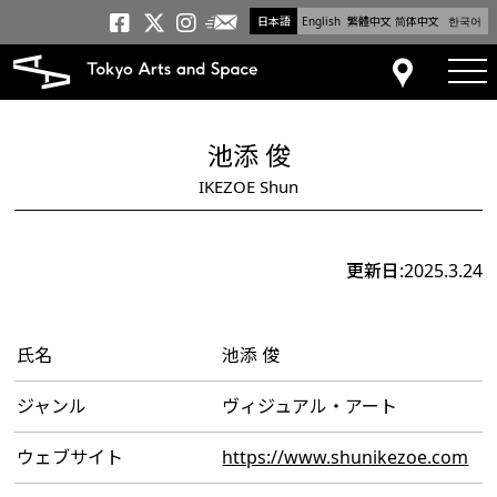
日本語
English
繁體中文
简体中文
한국어
メールニュース
トーキョーアーツアンドスペー
トーキョーアーツアンドス
トーキョーアーツアンドス
tog
アクセス
池添 俊
IKEZOE Shun
更新日:2025.3.24
氏名
池添 俊
ジャンル
ヴィジュアル・アート
ウェブサイト
https://www.shunikezoe.com