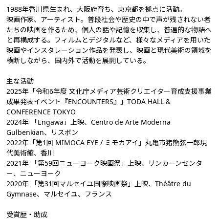
1988年香川県生まれ、大阪府育ち、東京都を拠点に活動。
映画作家、アーティスト。普段社会や歴史の中で声が残されない者
たちの映画を作るため、個人の話や記憶を収集し、普遍的な物語へ
と再構成する。フィルムとデジタルなど、様々なメディアを用いた
映画やインスタレーション作品を発表し、映画と現代美術の領域を
横断しながら、国内外で活動を展開している。
主な活動
2025年「令和6年度 文化庁メディア芸術クリエイター育成支援事業
成果発表イベント『ENCOUNTERS』」TODA HALL &
CONFERENCE TOKYO
2024年 「Engawa」上映、Centro de Arte Moderna
Gulbenkian、リスボン
2022年「第1回 MIMOCA EYE / ミモカアイ」丸亀市猪熊弦一郎現
代美術館、香川
2021年 「第59回ニューヨーク映画祭」上映、リンカーンセンタ
ー、ニューヨーク
2020年 「第31回マルセイユ国際映画祭」上映、Théâtre du
Gymnase、マルセイユ、フランス
受賞歴・助成