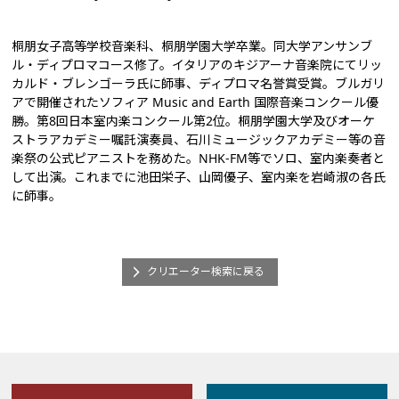
桐朋女子高等学校音楽科、桐朋学園大学卒業。同大学アンサンブ
ル・ディプロマコース修了。イタリアのキジアーナ音楽院にてリッ
カルド・ブレンゴーラ氏に師事、ディプロマ名誉賞受賞。ブルガリ
アで開催されたソフィア Music and Earth 国際音楽コンクール優
勝。第8回日本室内楽コンクール第2位。桐朋学園大学及びオーケ
ストラアカデミー嘱託演奏員、石川ミュージックアカデミー等の音
楽祭の公式ピアニストを務めた。NHK-FM等でソロ、室内楽奏者と
して出演。これまでに池田栄子、山岡優子、室内楽を岩崎淑の各氏
に師事。
クリエーター検索に戻る