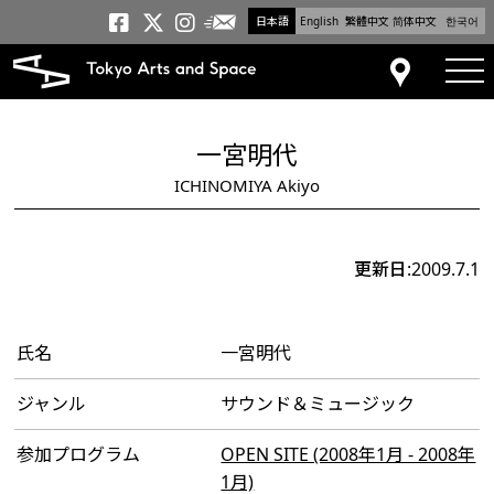
日本語
English
繁體中文
简体中文
한국어
メールニュース
トーキョーアーツアンドスペー
トーキョーアーツアンドス
トーキョーアーツアンドス
tog
アクセス
一宮明代
ICHINOMIYA Akiyo
更新日:2009.7.1
氏名
一宮明代
ジャンル
サウンド＆ミュージック
参加プログラム
OPEN SITE (2008年1月 - 2008年
1月)