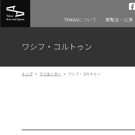
TOKASについて
展覧会・公演
ワシフ・コルトゥン
トップ
>
クリエーター
>
ワシフ・コルトゥン