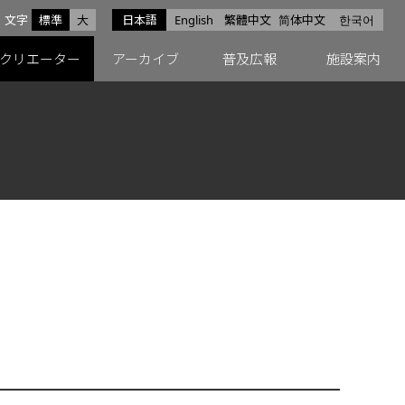
サイズ
文字
標準
大
日本語
English
繁體中文
简体中文
한국어
スfacebook
ペースX
ペースInstagram
クリエーター
アーカイブ
普及広報
施設案内