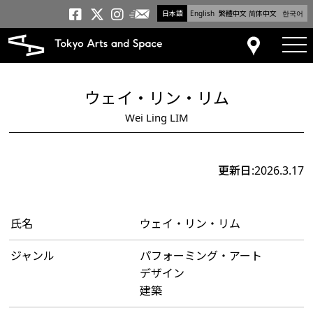
日本語
English
繁體中文
简体中文
한국어
メールニュース
トーキョーアーツアンドスペー
トーキョーアーツアンドス
トーキョーアーツアンドス
tog
アクセス
ウェイ・リン・リム
Wei Ling LIM
更新日:2026.3.17
氏名
ウェイ・リン・リム
ジャンル
パフォーミング・アート
デザイン
建築