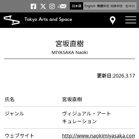
日本語
English
繁體中文
简体中文
한국어
メールニュース
トーキョーアーツアンドスペー
トーキョーアーツアンドス
トーキョーアーツアンドス
tog
アクセス
宮坂直樹
MIYASAKA Naoki
更新日:2026.3.17
氏名
宮坂直樹
ジャンル
ヴィジュアル・アート
キュレーション
ウェブサイト
http://www.naokimiyasaka.com/