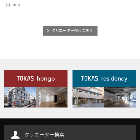
《-》2018
クリエーター検索に戻る
施設案内
Our Facilities
クリエーター検索