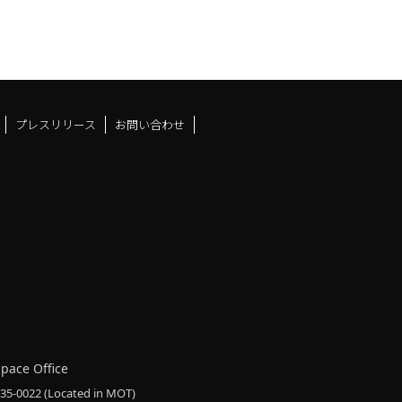
プレスリリース
お問い合わせ
ドスペースfacebook
ュース
アンドスペースX
ーツアンドスペースInstag
Space Office
135-0022
(Located in MOT)