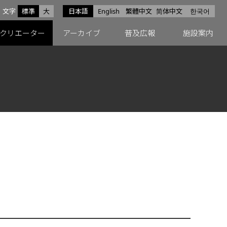
サイズ
文字
標準
大
日本語
English
繁體中文
简体中文
한국어
スfacebook
ペースX
ペースInstagram
クリエーター
アーカイブ
普及広報
施設案内