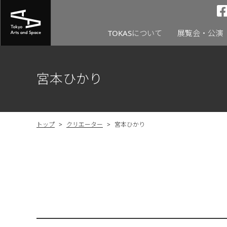
TOKASについて
展覧会・公演
宮本ひかり
トップ
>
クリエーター
>
宮本ひかり