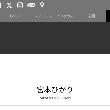
アクセス
メールニュース
トーキョーアーツアンドスペー
トーキョーアーツアンドス
トーキョーアーツアンドス
イベント
レジデンス・プログラム
公募
宮本ひかり
MIYAMOTO Hikari