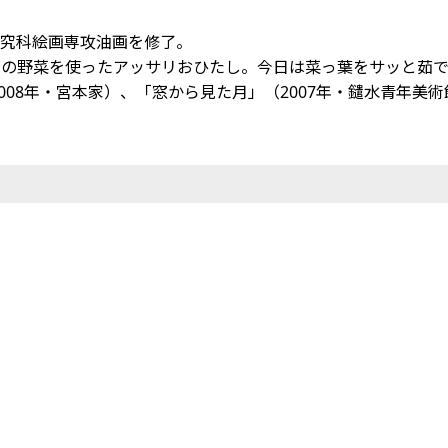
術研究科絵画専攻油画を修了。
節の野菜を使ったアッサリおひたし。今日は菜っ葉をサッと茹
（2008年・宮本家）、「窓から見た月」（2007年・鑓水青年美