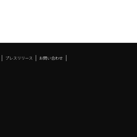
プレスリリース
お問い合わせ
ドスペースfacebook
ュース
アンドスペースX
ーツアンドスペースInstag