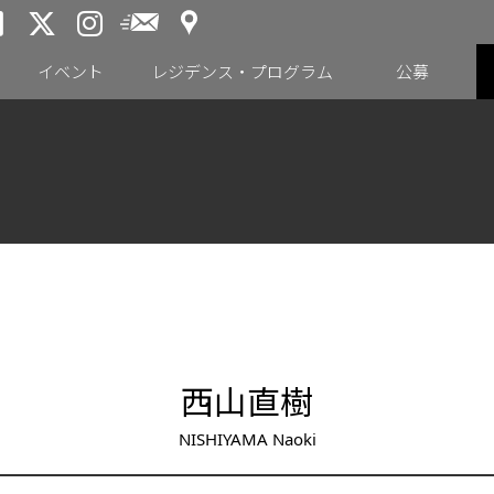
アクセス
メールニュース
トーキョーアーツアンドスペー
トーキョーアーツアンドス
トーキョーアーツアンドス
イベント
レジデンス・プログラム
公募
西山直樹
NISHIYAMA Naoki