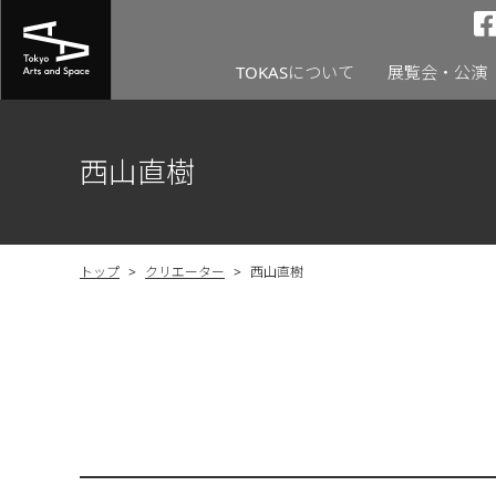
TOKASについて
展覧会・公演
西山直樹
トップ
>
クリエーター
>
西山直樹