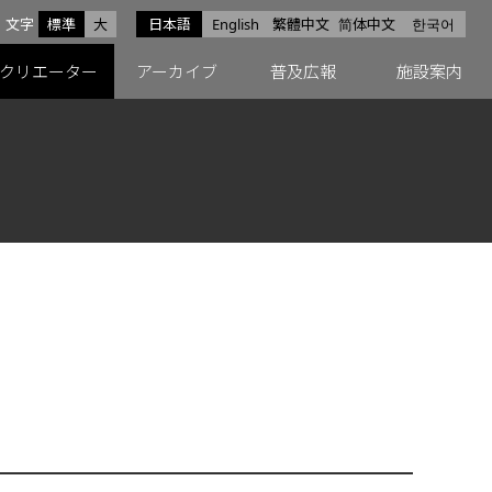
サイズ
文字
標準
大
日本語
English
繁體中文
简体中文
한국어
スfacebook
ペースX
ペースInstagram
クリエーター
アーカイブ
普及広報
施設案内