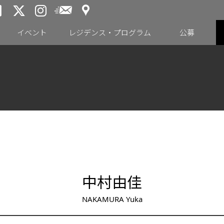
アクセス
メールニュース
トーキョーアーツアンドスペー
トーキョーアーツアンドス
トーキョーアーツアンドス
イベント
レジデンス・プログラム
公募
中村由佳
NAKAMURA Yuka