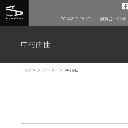
TOKASについて
展覧会・公演
中村由佳
トップ
>
クリエーター
>
中村由佳