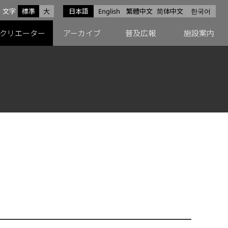
サイズ
文字
標準
大
日本語
English
繁體中文
简体中文
한국어
スfacebook
ペースX
ペースInstagram
クリエーター
アーカイブ
普及広報
施設案内