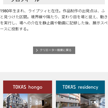
1980年生まれ、ライプツィヒ在住。作品制作の出発点は、ふ
と見つけた区間。境界線や隔たり、変わり目を場と捉え、動き
を実行し、場への介在を静止画や動画に記録した後、展示スペ
ースに投影する。
クリエーター検索に戻る
施設案内
Our Facilities