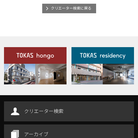
クリエーター検索に戻る
施設案内
Our Facilities
クリエーター検索
アーカイブ