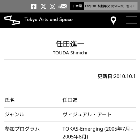
日本語
English
繁體中文
简体中文
한국어
メールニュース
トーキョーアーツアンドスペー
トーキョーアーツアンドス
トーキョーアーツアンドス
tog
アクセス
任田進一
TOUDA Shinichi
更新日:2010.10.1
氏名
任田進一
ジャンル
ヴィジュアル・アート
参加プログラム
TOKAS-Emerging (2005年7月 -
2005年8月)