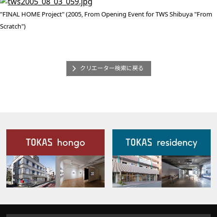
"FINAL HOME Project" (2005, From Opening Event for TWS Shibuya "From
Scratch")
クリエーター検索に戻る
施設案内
Our Facilities