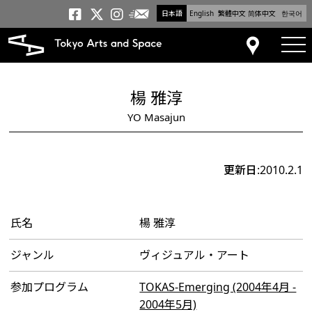
日本語
English
繁體中文
简体中文
한국어
メールニュース
トーキョーアーツアンドスペー
トーキョーアーツアンドス
トーキョーアーツアンドス
tog
アクセス
楊 雅淳
YO Masajun
更新日:2010.2.1
氏名
楊 雅淳
ジャンル
ヴィジュアル・アート
参加プログラム
TOKAS-Emerging (2004年4月 -
2004年5月)