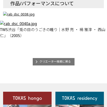
作品/パフォーマンスについて
TWS渋谷「兎の目のうごきの睡り｜水野 亮 ・ 楊 雅淳 ・ 西山
仁」（2005）
クリエーター検索に戻る
施設案内
Our Facilities