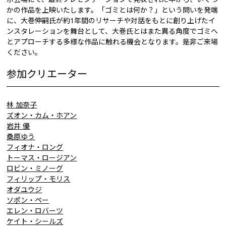
かの作品を上映いたします。「ゴミとは何か？」という問いを発端
に、大巻伸嗣氏が約1年間のリサーチや対話をもとに創り上げたイ
ンスタレーションを舞台として、大巻氏とはまた異る角度でゴミへ
とアプローチする多様な作品に触れる機会となります。是非ご来場
ください。
参加クリエーター
林 加奈子
ズオン・カム・ホアン
岩井 優
桑原ゆう
フィオナ・ロング
トーマス・ロージアン
ロビン・ミノーグ
フィリップ・モリス
オダユウジ
ソポン・ペー
エレン・ロバーツ
ケイト・シールズ