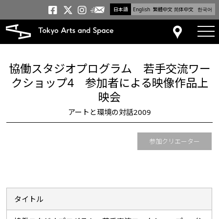
日本語
English
繁體中文
简体中文
한국어
メールニュース
トーキョーアーツアンドスペー
トーキョーアーツアンドス
トーキョーアーツアンドス
tog
アクセス
協働スタジオプログラム 若手交流ワー
クショップ4 参加者による映像作品上
映会
アートと環境の対話2009
参加クリエーター
タイトル