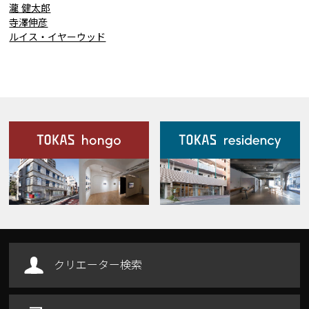
瀧 健太郎
寺澤伸彦
ルイス・イヤーウッド
施設案内
Our Facilities
クリエーター検索