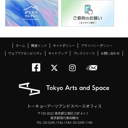
ホーム
関連リンク
サイトポリシー
プライバシーポリシー
ウェブアクセシビリティ
サイトマップ
プレスリリース
お問い合わせ
トーキョーアーツアン
メールニ
トーキョーアーツ
トーキョーア
トーキョーアーツアンドスペースオフィス
〒135-0022 東京都江東区三好 4-1-1
東京都現代美術館内
TEL: 03-5245-1142 / FAX: 03-5245-1140