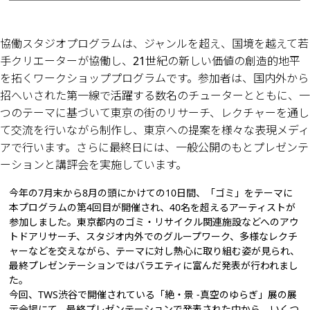
協働スタジオプログラムは、ジャンルを超え、国境を越えて若
手クリエーターが協働し、21世紀の新しい価値の創造的地平
を拓くワークショッププログラムです。参加者は、国内外から
招へいされた第一線で活躍する数名のチューターとともに、一
つのテーマに基づいて東京の街のリサーチ、レクチャーを通し
て交流を行いながら制作し、東京への提案を様々な表現メディ
アで行います。さらに最終日には、一般公開のもとプレゼンテ
ーションと講評会を実施しています。
今年の7月末から8月の頭にかけての10日間、「ゴミ」をテーマに
本プログラムの第4回目が開催され、40名を超えるアーティストが
参加しました。東京都内のゴミ・リサイクル関連施設などへのアウ
トドアリサーチ、スタジオ内外でのグループワーク、多様なレクチ
ャーなどを交えながら、テーマに対し熱心に取り組む姿が見られ、
最終プレゼンテーションではバラエティに富んだ発表が行われまし
た。
今回、TWS渋谷で開催されている「絶・景 -真空のゆらぎ」展の展
示会場にて、最終プレゼンテーションで発表された中から、いくつ