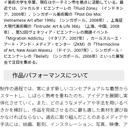
イ美術大学を卒業、現在はホーチミン市を拠点に活動している。最
近では、ジャカルタ・ビエンナーレの『Fluid Zone』（インドネシ
ア、2009年）、シンガポール美術館の『Post-Doi Moi:
Vietnamese Art after 1990』（シンガポール、2008年）、上海証
大現代美術館の『Intrude: Art & Life 366』（上海、中国、2008
年）、第52回ヴェネツィア・ビエンナーレの関連イベント
『Migration Addicts』（イタリア、2007年）、カールスルーエ・
アート・アンド・メディア・センター（ZKM）の『Thermocline
of Art, New Asian Waves』（ドイツ、2007年）、シンガポール・
ビエンナーレの『Belief』（シンガポール、2006年）といった展覧
会で注目を集める。
作品/パフォーマンスについて
制作の過程では、常にまず新しいコンセプチュアルな着想から
スタートし、しばらく熟考を重ねたのち、アイデアを展開し実
体化させていく。また、どのようなメディアや手法を用いるべ
きかを検討し、作品を完成させるのに最も適した素材を選び抜
かなければならない。過去に取り組んだことのあるメディアや
手法には、絵画、彫刻、インスタレーション、写真、映像、ア