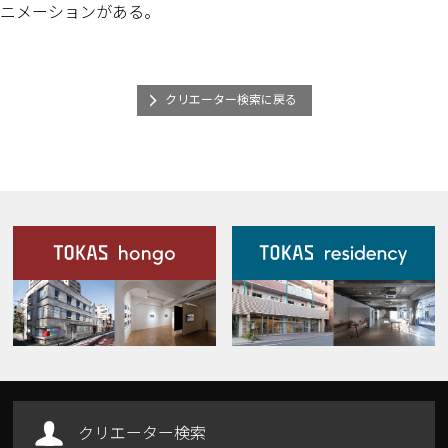
ニメーションがある。
クリエーター検索に戻る
施設案内
Our Facilities
クリエーター検索