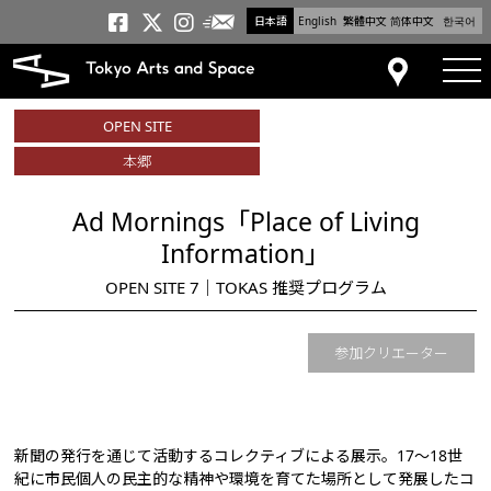
日本語
English
繁體中文
简体中文
한국어
メールニュース
トーキョーアーツアンドスペー
トーキョーアーツアンドス
トーキョーアーツアンドス
tog
アクセス
OPEN SITE
本郷
Ad Mornings「Place of Living
Information」
OPEN SITE 7｜TOKAS 推奨プログラム
参加クリエーター
新聞の発行を通じて活動するコレクティブによる展示。17～18世
紀に市民個人の民主的な精神や環境を育てた場所として発展したコ