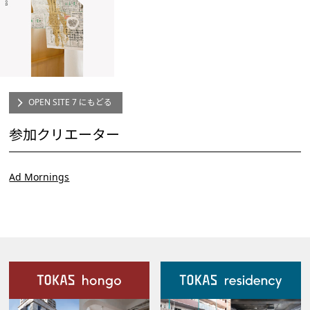
OPEN SITE 7 にもどる
参加クリエーター
Ad Mornings
施設案内
Our Facilities