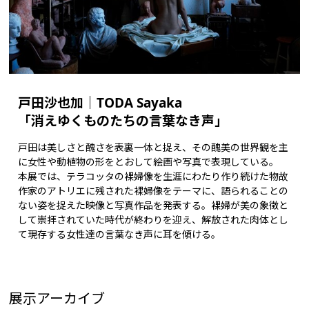
戸田沙也加｜TODA Sayaka
「消えゆくものたちの言葉なき声」
戸田は美しさと醜さを表裏一体と捉え、その醜美の世界観を主
に女性や動植物の形をとおして絵画や写真で表現している。
本展では、テラコッタの裸婦像を生涯にわたり作り続けた物故
作家のアトリエに残された裸婦像をテーマに、語られることの
ない姿を捉えた映像と写真作品を発表する。裸婦が美の象徴と
して崇拝されていた時代が終わりを迎え、解放された肉体とし
て現存する女性達の言葉なき声に耳を傾ける。
展示アーカイブ