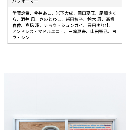
パフォーマー
伊藤悠希、今井あこ、岩下⼤成、岡田夏旺、尾畑さく
ら、酒井 ⾵、さのとわこ、柴⽥桜⼦、鈴⽊ 調、髙橋
春⾹、髙橋 凜、チョウ・シュンガイ、豊⽥ゆり佳、
アンドレス・マドルエニョ、三輪夏未、⼭⽥響己、ヨ
ウ・シン