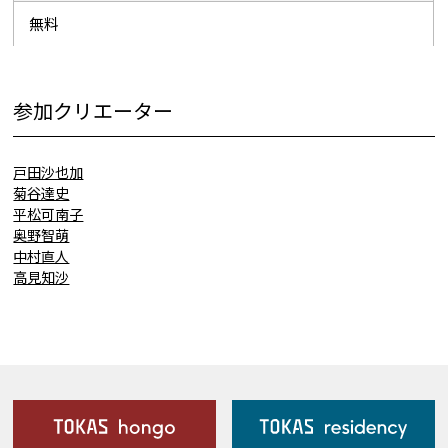
無料
参加クリエーター
戸田沙也加
菊谷達史
平松可南子
奥野智萌
中村直人
高見知沙
施設案内