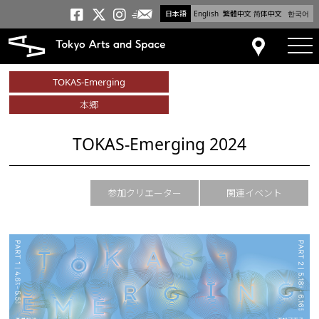
日本語
English
繁體中文
简体中文
한국어
メールニュース
トーキョーアーツアンドスペー
トーキョーアーツアンドス
トーキョーアーツアンドス
tog
アクセス
TOKAS-Emerging
本郷
TOKAS-Emerging 2024
参加クリエーター
関連イベント