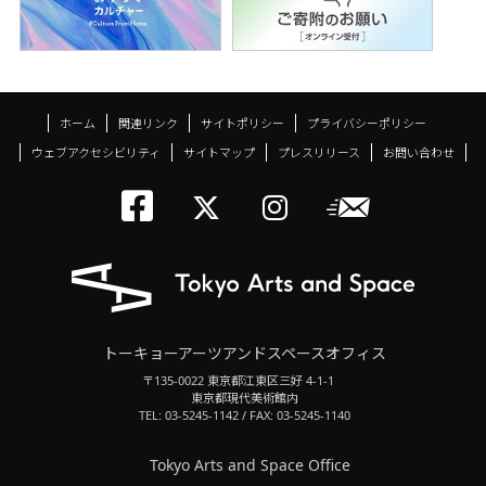
ホーム
関連リンク
サイトポリシー
プライバシーポリシー
ウェブアクセシビリティ
サイトマップ
プレスリリース
お問い合わせ
トーキョーアーツアン
メールニ
トーキョーアーツ
トーキョーア
トーキョーアーツアンドスペースオフィス
〒135-0022 東京都江東区三好 4-1-1
東京都現代美術館内
TEL: 03-5245-1142 / FAX: 03-5245-1140
Tokyo Arts and Space Office