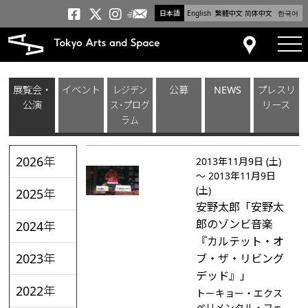
日本語
English
繁體中文
简体中文
한국어
メールニュース
トーキョーアーツアンドスペー
トーキョーアーツアンドス
トーキョーアーツアンドス
tog
アクセス
展覧会・
イベント
レジデン
公募
NEWS
プレスリ
公演
ス･プログ
リース
ラム
2026年
2013年11月9日 (土)
～ 2013年11月9日
(土)
2025年
安野太郎「安野太
郎のゾンビ音楽
2024年
『カルテット・オ
2023年
ブ・ザ・リビング
デッド』」
2022年
トーキョー・エクス
ペリメンタル・フェ