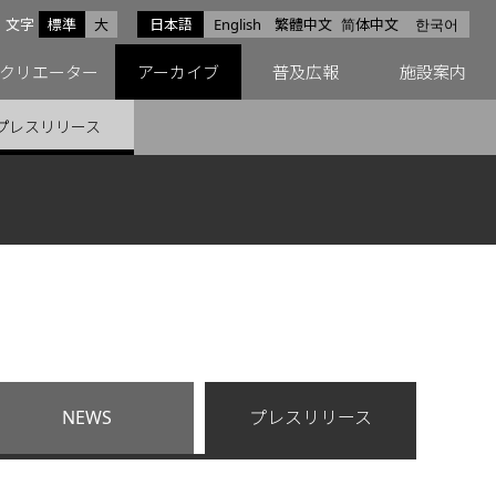
サイズ
文字
標準
大
日本語
English
繁體中文
简体中文
한국어
スfacebook
ペースX
ペースInstagram
クリエーター
アーカイブ
普及広報
施設案内
プレスリリース
NEWS
プレスリリース