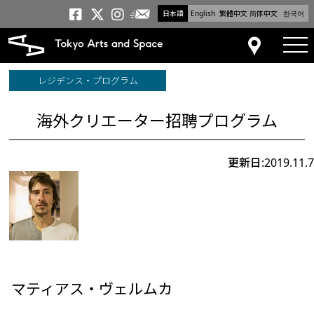
日本語
English
繁體中文
简体中文
한국어
メールニュース
トーキョーアーツアンドスペー
トーキョーアーツアンドス
トーキョーアーツアンドス
tog
アクセス
レジデンス・プログラム
海外クリエーター招聘プログラム
更新日:2019.11.7
マティアス・ヴェルムカ