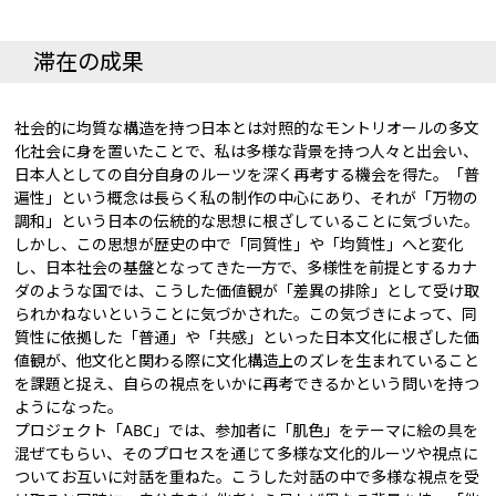
滞在の成果
社会的に均質な構造を持つ日本とは対照的なモントリオールの多文
化社会に身を置いたことで、私は多様な背景を持つ人々と出会い、
日本人としての自分自身のルーツを深く再考する機会を得た。「普
遍性」という概念は長らく私の制作の中心にあり、それが「万物の
調和」という日本の伝統的な思想に根ざしていることに気づいた。
しかし、この思想が歴史の中で「同質性」や「均質性」へと変化
し、日本社会の基盤となってきた一方で、多様性を前提とするカナ
ダのような国では、こうした価値観が「差異の排除」として受け取
られかねないということに気づかされた。この気づきによって、同
質性に依拠した「普通」や「共感」といった日本文化に根ざした価
値観が、他文化と関わる際に文化構造上のズレを生まれていること
を課題と捉え、自らの視点をいかに再考できるかという問いを持つ
ようになった。
プロジェクト「ABC」では、参加者に「肌色」をテーマに絵の具を
混ぜてもらい、そのプロセスを通じて多様な文化的ルーツや視点に
ついてお互いに対話を重ねた。こうした対話の中で多様な視点を受