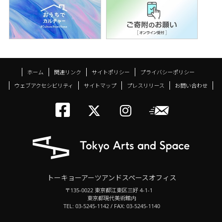
ホーム
関連リンク
サイトポリシー
プライバシーポリシー
ウェブアクセシビリティ
サイトマップ
プレスリリース
お問い合わせ
トーキョーアーツアン
メールニ
トーキョーアーツ
トーキョーア
トーキョーアーツアンドスペースオフィス
〒135-0022 東京都江東区三好 4-1-1
東京都現代美術館内
TEL: 03-5245-1142 / FAX: 03-5245-1140