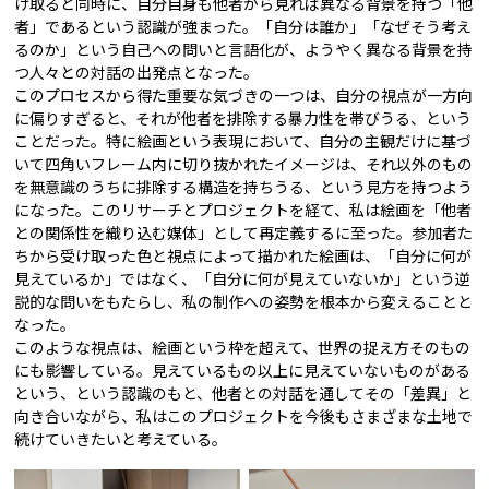
け取ると同時に、自分自身も他者から見れば異なる背景を持つ「他
者」であるという認識が強まった。「自分は誰か」「なぜそう考え
るのか」という自己への問いと言語化が、ようやく異なる背景を持
つ人々との対話の出発点となった。
このプロセスから得た重要な気づきの一つは、自分の視点が一方向
に偏りすぎると、それが他者を排除する暴力性を帯びうる、という
ことだった。特に絵画という表現において、自分の主観だけに基づ
いて四角いフレーム内に切り抜かれたイメージは、それ以外のもの
を無意識のうちに排除する構造を持ちうる、という見方を持つよう
になった。このリサーチとプロジェクトを経て、私は絵画を「他者
との関係性を織り込む媒体」として再定義するに至った。参加者た
ちから受け取った色と視点によって描かれた絵画は、「自分に何が
見えているか」ではなく、「自分に何が見えていないか」という逆
説的な問いをもたらし、私の制作への姿勢を根本から変えることと
なった。
このような視点は、絵画という枠を超えて、世界の捉え方そのもの
にも影響している。見えているもの以上に見えていないものがある
という、という認識のもと、他者との対話を通してその「差異」と
向き合いながら、私はこのプロジェクトを今後もさまざまな土地で
続けていきたいと考えている。