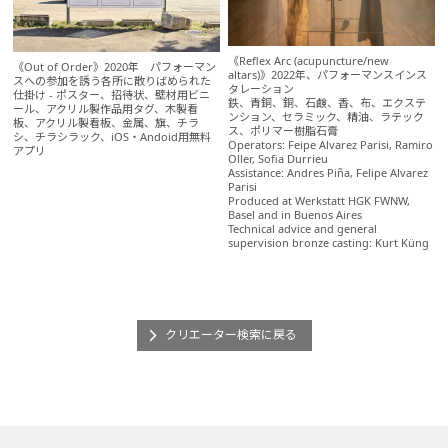
《Reflex Arc (acupuncture/new
《Out of Order》2020年 パフォーマン
altars)》2022年、パフォーマンスインス
スへの参加を誘う各所に散りばめられた
タレーション
仕掛け - ポスター、招待状、壁材用ビニ
鉄、青銅、銅、石鹸、香、布、エクステ
ール、アクリル製作品用タグ、木製看
ンション、セラミック、精油、ラテック
板、アクリル製看板、金属、旗、チラ
ス、ポリマー樹脂石膏
シ、チラシラック、iOS・Andoid用無料
Operators: Feipe Alvarez Parisi, Ramiro
アプリ
Oller, Sofia Durrieu
Assistance: Andres Piña, Felipe Alvarez
Parisi
Produced at Werkstatt HGK FWNW,
Basel and in Buenos Aires
Technical advice and general
supervision bronze casting: Kurt Küng
クリエーター検索に戻る