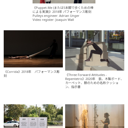
《Puppet-Me (または5本脚で歩くための棒
による実演)》2018年 パフォーマンス彫刻
Pulleys engineer: Adrian Unger
Video register: Joaquin Wall
《Corrida》2018年 パフォーマンス彫
《Three Forward Attitudes -
刻
Repentetris》2020年 鉄、木製ボード、
カーペット、膝のための名称クッショ
ン、指示書