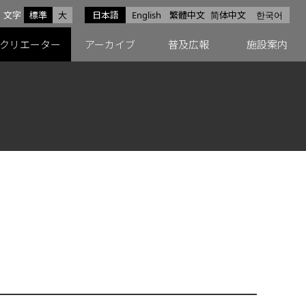
サイズ
文字
標準
大
日本語
English
繁體中文
简体中文
한국어
スfacebook
ペースX
ペースInstagram
クリエーター
アーカイブ
普及広報
施設案内