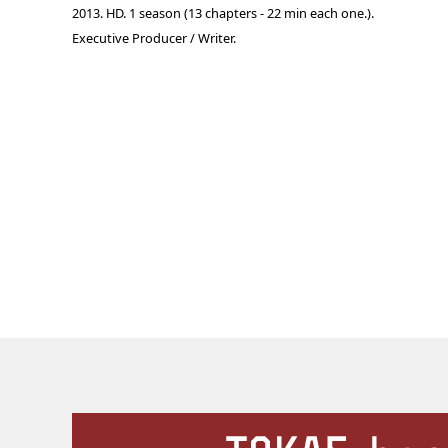
2013. HD. 1 season (13 chapters - 22 min each one.).
Executive Producer / Writer.
施設案内