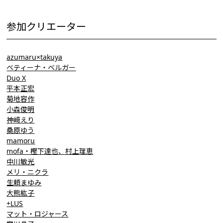
参加クリエーター
azumaru×takuya
ベティーナ・ベルガー
Duo X
平本正宏
菊地容作
小森俊明
神﨑えり
桑原ゆう
mamoru
mofa・樫下達也、村上理恵
中川敏光
メリ・ニクラ
生頼まゆみ
大熊紘子
+LUS
マット・ロジャース