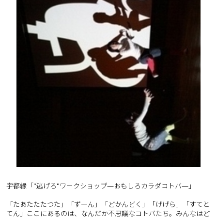
宇都縁「"逃げろ"ワークショップ―おもしろカラダコトバ―」
「たあたたたつた」「ずーん」「どかんどく」「げげら」「すてと
てん」ここにあるのは、なんだか不思議なコトバたち。みんなはど