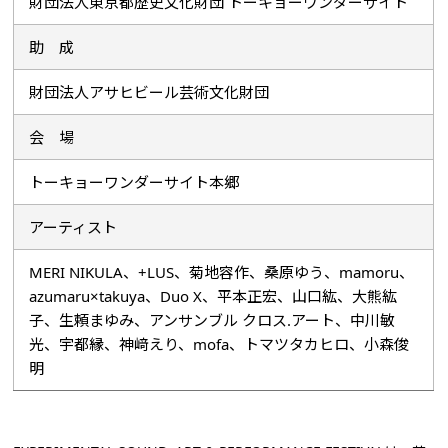
財団法人東京都歴史文化財団 トーキョーワンダーサイト
助 成
財団法人アサヒビール芸術文化財団
会 場
トーキョーワンダーサイト本郷
アーティスト
MERI NIKULA、+LUS、菊地容作、桑原ゆう、mamoru、
azumaru×takuya、Duo X、平本正宏、山口紘、大熊紘
子、生頼まゆみ、アンサンブル クロス.アート、中川敏
光、宇都縁、神﨑えり、mofa、トマツタカヒロ、小森俊
明