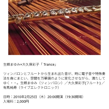
生頼まゆみ×大久保彩子「 Trance」
ツィンバロンとフルートから生まれ出た音が、時に電子音や特殊奏
法を身にまとい、空間を万華鏡のように変化させながら、満たして
ゆく・・。生頼まゆみ（ツィンバロン）／大久保彩子(フルート) ／
有馬純寿（ライブエレクトロニック）
日時：2010年2月25日（木）20:00開演（19:30開場）
入場料：2,000円