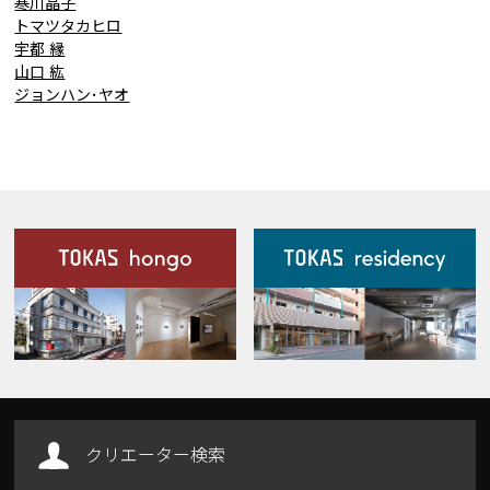
寒川晶子
トマツタカヒロ
宇都 縁
山口 紘
ジョンハン･ヤオ
施設案内
Our Facilities
クリエーター検索