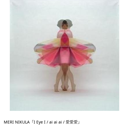
MERI NIKULA「I Eye I / ai ai ai / 愛愛愛」