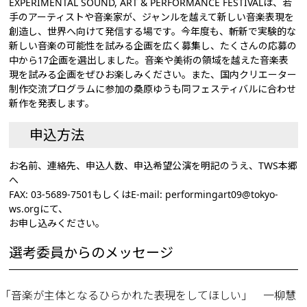
EXPERIMENTAL SOUND, ART & PERFORMANCE FESTIVALは、若
手のアーティストや音楽家が、ジャンルを越えて新しい音楽表現を
創造し、世界へ向けて発信する場です。今年度も、斬新で実験的な
新しい音楽の可能性を試みる企画を広く募集し、たくさんの応募の
中から17企画を選出しました。音楽や美術の領域を越えた音楽表
現を試みる企画をぜひお楽しみください。また、国内クリエーター
制作交流プログラムに参加の桑原ゆうも同フェスティバルに合わせ
新作を発表します。
申込方法
お名前、連絡先、申込人数、申込希望公演を明記のうえ、TWS本郷
へ
FAX: 03-5689-7501もしくはE-mail: performingart09@tokyo-
ws.orgにて、
お申し込みください。
選考委員からのメッセージ
「音楽が主体となるひらかれた表現をしてほしい」 一柳慧